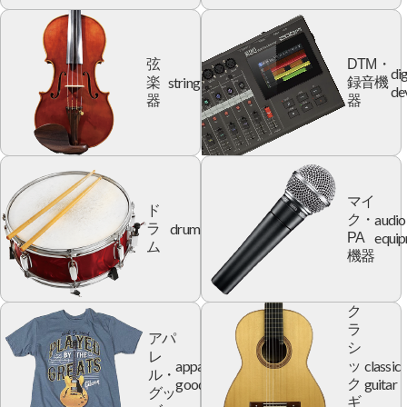
弦
DTM・
dig
string
楽
録音機
de
器
器
マイ
ド
audio
ク・
drum
ラ
equi
PA
ム
機器
ク
ラ
アパ
シ
レ
apparel
classic
ッ
ル・
goods
guitar
ク
グッ
ギ