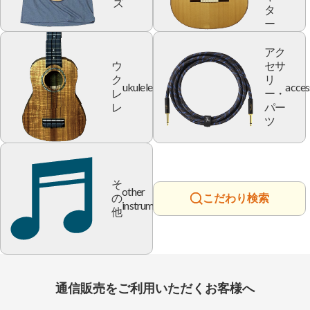
ズ
タ
ー
アク
ウ
セサ
ク
リ
ukulele
acces
レ
ー・
レ
パー
ツ
そ
other
の
こだわり検索
instrument
他
通信販売をご利用いただくお客様へ