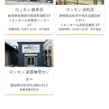
ロッキン 浜松店
ロッキン 岐阜店
静岡県浜松市中央区志都呂町
岐阜県各務原市那加萱場町3-8
2-37-1
イオンモール各務原インター
イオンモール浜松志都呂３F
２F
営業時間／10:00〜21:00 年中無休
営業時間／9:00〜21:00 年中無休
ロッキン 楽器修理セン
ター
愛知県刈谷市中山町4-41-2
毎週水曜日定休