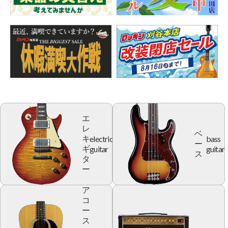
エ
レ
ベ
electric
bass
キ
ー
guitar
guitar
ギ
ス
タ
ー
ア
コ
ー
ス