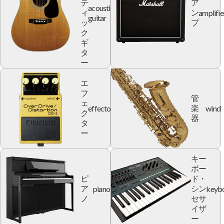
テ
ア
acoustic
amplifie
ィ
ン
guitar
ッ
プ
ク
ギ
タ
ー
エ
フ
管
ェ
effector
wind
楽
ク
器
タ
ー
キー
ボー
ピ
ド・
piano
keyb
ア
シン
ノ
セサ
イザ
ー