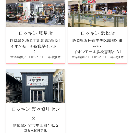
ロッキン 浜松店
ロッキン 岐阜店
静岡県浜松市中央区志都呂町
岐阜県各務原市那加萱場町3-8
2-37-1
イオンモール各務原インター
イオンモール浜松志都呂３F
２F
営業時間／10:00〜21:00 年中無休
営業時間／9:00〜21:00 年中無休
ロッキン 楽器修理セン
ター
愛知県刈谷市中山町4-41-2
毎週水曜日定休