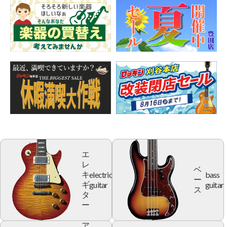
エ
レ
ベ
electric
bass
キ
ー
guitar
guitar
ギ
ス
タ
ー
ア