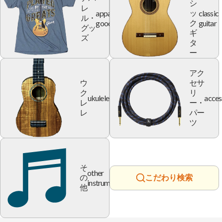
シ
レ
apparel
classic
ッ
ル・
goods
guitar
ク
グッ
ギ
ズ
タ
ー
アク
ウ
セサ
ク
リ
ukulele
acces
レ
ー・
レ
パー
ツ
そ
other
の
こだわり検索
instrument
他