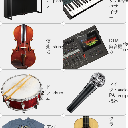
piano
keyb
ア
シン
ノ
セサ
イザ
ー
弦
DTM・
dig
string
楽
録音機
de
器
器
マイ
ド
audio
ク・
drum
ラ
equi
PA
ム
機器
ク
ラ
アパ