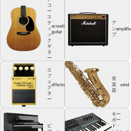
コ
ー
ス
テ
ア
acoustic
amplifie
ィ
ン
guitar
ッ
プ
ク
ギ
タ
ー
エ
フ
管
ェ
effector
wind
楽
ク
器
タ
ー
キー
ボー
ピ
ド・