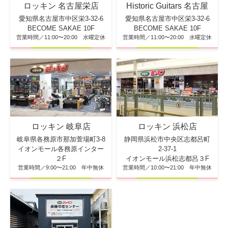
ロッキン 名古屋栄店
Historic Guitars 名古屋
愛知県名古屋市中区栄3-32-6
愛知県名古屋市中区栄3-32-6
BECOME SAKAE 10F
BECOME SAKAE 10F
営業時間／11:00〜20:00 水曜定休
営業時間／11:00〜20:00 水曜定休
ロッキン 浜松店
ロッキン 岐阜店
静岡県浜松市中央区志都呂町
岐阜県各務原市那加萱場町3-8
2-37-1
イオンモール各務原インター
イオンモール浜松志都呂３F
２F
営業時間／10:00〜21:00 年中無休
営業時間／9:00〜21:00 年中無休