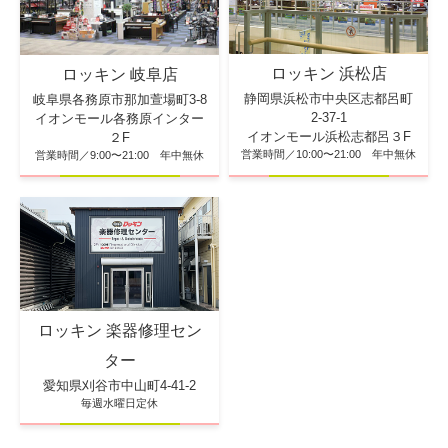
ロッキン 浜松店
ロッキン 岐阜店
静岡県浜松市中央区志都呂町
岐阜県各務原市那加萱場町3-8
2-37-1
イオンモール各務原インター
イオンモール浜松志都呂３F
２F
営業時間／10:00〜21:00 年中無休
営業時間／9:00〜21:00 年中無休
ロッキン 楽器修理セン
ター
愛知県刈谷市中山町4-41-2
毎週水曜日定休