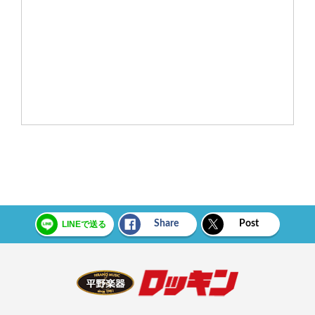
Share
Post
LINEで送る