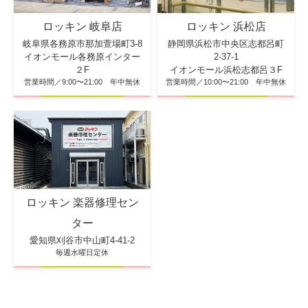
ロッキン 浜松店
ロッキン 岐阜店
静岡県浜松市中央区志都呂町
岐阜県各務原市那加萱場町3-8
2-37-1
イオンモール各務原インター
イオンモール浜松志都呂３F
２F
営業時間／10:00〜21:00 年中無休
営業時間／9:00〜21:00 年中無休
ロッキン 楽器修理セン
ター
愛知県刈谷市中山町4-41-2
毎週水曜日定休