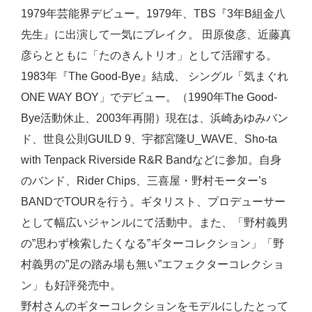
1979年芸能界デビュー。1979年、TBS『3年B組金八
先生』に出演して一気にブレイク。 田原俊彦、近藤真
彦らとともに「たのきんトリオ」として活躍する。
1983年『The Good-Bye』結成、 シングル「気まぐれ
ONE WAY BOY」でデビュー。（1990年The Good-
Bye活動休止、2003年再開）現在は、浜崎あゆみバン
ド、世良公則GUILD 9、宇都宮隆U_WAVE、Sho-ta
with Tenpack Riverside R&R Bandなどに参加。自身
のバンド、Rider Chips、三喜屋・野村モーター’s
BANDでTOURを行う。ギタリスト、プロデューサー
として幅広いジャンルにて活動中。また、「野村義男
の”思わず検索したくなる”ギターコレクション」「野
村義男の”足の踏み場も無い”エフェクターコレクショ
ン」も好評発売中。
野村さんのギターコレクションをモデルにしたとって