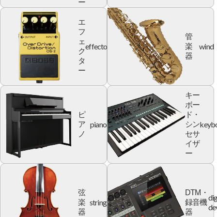
ー
エ
フ
管
ェ
effector
wind
楽
ク
器
タ
ー
キー
ボー
ピ
ド・
piano
keyb
ア
シン
ノ
セサ
イザ
ー
弦
DTM・
dig
string
楽
録音機
de
器
器