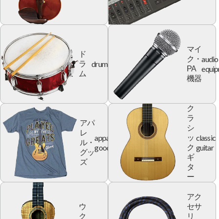
マイ
ド
audio
ク・
drum
ラ
equi
PA
ム
機器
ク
ラ
アパ
シ
レ
apparel
classic
ッ
ル・
goods
guitar
ク
グッ
ギ
ズ
タ
ー
アク
ウ
セサ
ク
リ