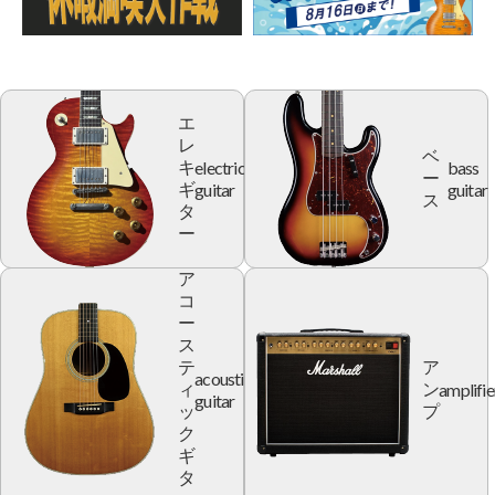
エ
レ
ベ
electric
bass
キ
ー
guitar
guitar
ギ
ス
タ
ー
ア
コ
ー
ス
テ
ア
acoustic
amplifie
ィ
ン
guitar
ッ
プ
ク
ギ
タ