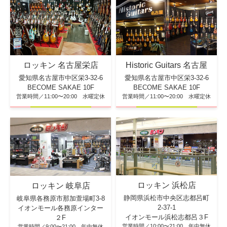
ロッキン 名古屋栄店
Historic Guitars 名古屋
愛知県名古屋市中区栄3-32-6
愛知県名古屋市中区栄3-32-6
BECOME SAKAE 10F
BECOME SAKAE 10F
営業時間／11:00〜20:00 水曜定休
営業時間／11:00〜20:00 水曜定休
ロッキン 浜松店
ロッキン 岐阜店
静岡県浜松市中央区志都呂町
岐阜県各務原市那加萱場町3-8
2-37-1
イオンモール各務原インター
イオンモール浜松志都呂３F
２F
営業時間／10:00〜21:00 年中無休
営業時間／9:00〜21:00 年中無休