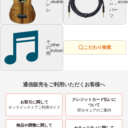
ukulele
acces
レ
ー・
レ
パー
ツ
そ
other
の
こだわり検索
instrument
他
通信販売をご利用いただくお客様へ
クレジットカード払いに
お取引に関して
ついて
オンラインストアご利用ガイド
3Dセキュアのご案内
検品や調整に関して
セキュリティに関して