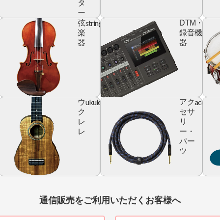
タ
ー
yboard
string
digita
弦
DTM・
devic
楽
録音機
器
器
ic
ukulele
accesso
ウ
アク
r
ク
セサ
レ
リ
レ
ー・
パー
ツ
通信販売をご利用いただくお客様へ