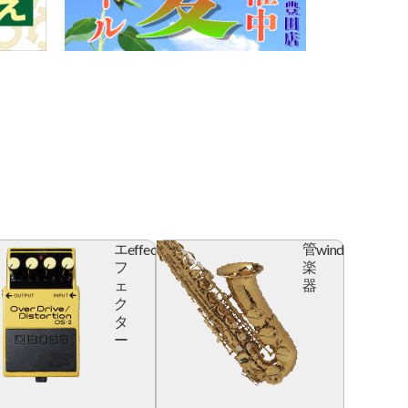
effector
wind
エ
管
フ
楽
ェ
器
ク
タ
ー