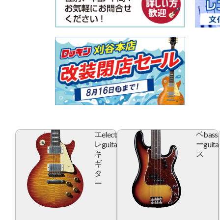
electric
bass
エ
ベ
guitar
guita
レ
ー
キ
ス
ギ
タ
ー