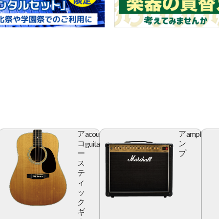
acoustic
amplifier
ア
ア
r
guitar
コ
ン
ー
プ
ス
テ
ィ
ッ
ク
ギ