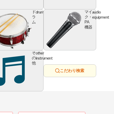
l
drum
audio
ド
マイ
e
equipment
ラ
ク・
ム
PA
機器
ry
other
そ
instrument
の
他
こだわり検索