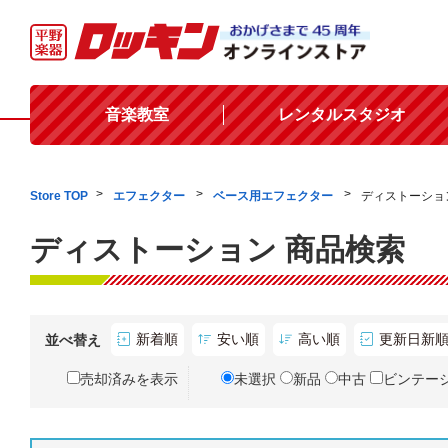
音楽教室
レンタルスタジオ
Store TOP
エフェクター
ベース用エフェクター
ディストーショ
ディストーション 商品検索
新着順
安い順
高い順
更新日新
並べ替え
売却済みを表示
未選択
新品
中古
ビンテー