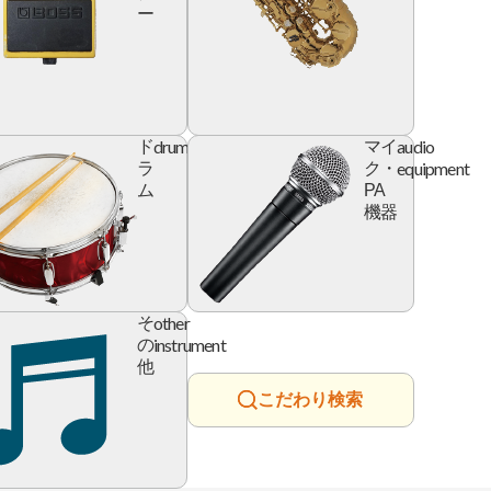
ー
l
drum
audio
ド
マイ
e
equipment
ラ
ク・
ム
PA
機器
ry
other
そ
instrument
の
他
こだわり検索