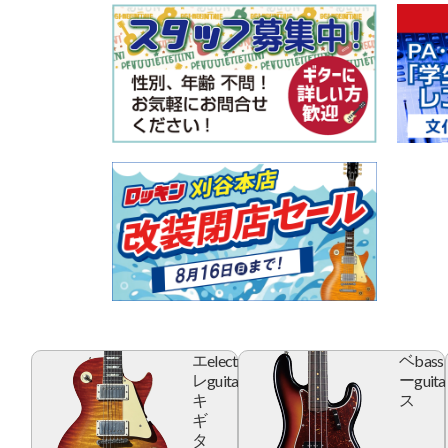
electric
bass
エ
ベ
guitar
guita
レ
ー
キ
ス
ギ
タ