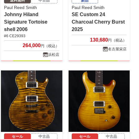
送料無料
中古品
新品
Paul Reed Smith
Paul Reed Smith
Johnny Hiland
SE Custom 24
Signature Tortoise
Charcoal Cherry Burst
shell 2006
2025
#6 CE29393
130,680
円（税込）
264,000
円（税込）
名古屋栄店
浜松店
セール
中古品
セール
中古品