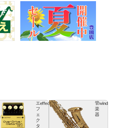
effector
wind
エ
管
フ
楽
ェ
器
ク
タ