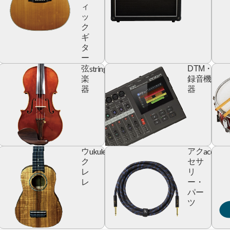
ィ
ッ
ク
ギ
タ
ー
yboard
string
digita
弦
DTM・
devic
楽
録音機
器
器
ic
ukulele
accesso
ウ
アク
r
ク
セサ
レ
リ
レ
ー・
パー
ツ