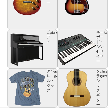
ー
piano
ke
ピ
キー
ア
ボー
ノ
ド・
シン
セサ
イザ
ー
apparel
class
アパ
ク
goods
guita
レ
ラ
ル・
シ
グッ
ッ
ズ
ク
ギ
タ
ー