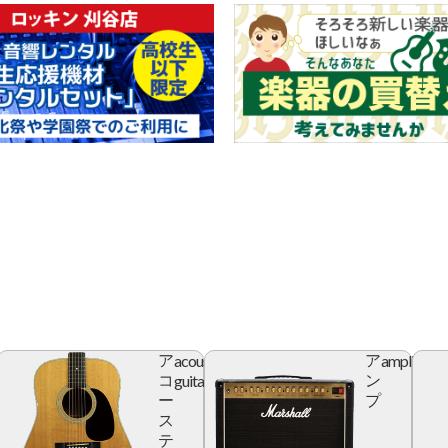
acoustic
amplifier
ア
ア
r
guitar
コ
ン
ー
プ
ス
テ