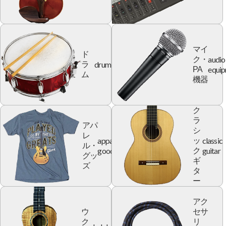
マイ
ド
audio
ク・
drum
ラ
equi
PA
ム
機器
ク
ラ
アパ
シ
レ
apparel
classic
ッ
ル・
goods
guitar
ク
グッ
ギ
ズ
タ
ー
アク
ウ
セサ
ク
リ