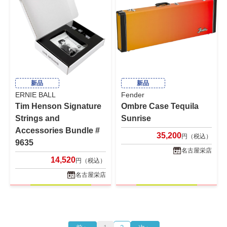
新品
新品
ERNIE BALL
Fender
Tim Henson Signature
Ombre Case Tequila
Strings and
Sunrise
Accessories Bundle #
35,200
円（税込）
9635
名古屋栄店
14,520
円（税込）
名古屋栄店