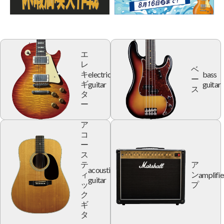
エ
レ
ベ
electric
bass
キ
ー
guitar
guitar
ギ
ス
タ
ー
ア
コ
ー
ス
テ
ア
acoustic
amplifie
ィ
ン
guitar
ッ
プ
ク
ギ
タ