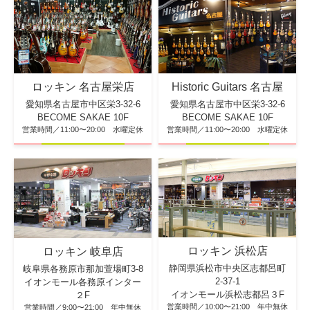
ロッキン 名古屋栄店
Historic Guitars 名古屋
愛知県名古屋市中区栄3-32-6
愛知県名古屋市中区栄3-32-6
BECOME SAKAE 10F
BECOME SAKAE 10F
営業時間／11:00〜20:00 水曜定休
営業時間／11:00〜20:00 水曜定休
ロッキン 浜松店
ロッキン 岐阜店
静岡県浜松市中央区志都呂町
岐阜県各務原市那加萱場町3-8
2-37-1
イオンモール各務原インター
イオンモール浜松志都呂３F
２F
営業時間／10:00〜21:00 年中無休
営業時間／9:00〜21:00 年中無休