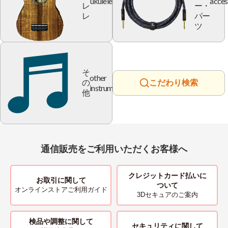
ukulele
acces
レ
ー・
レ
パー
ツ
そ
other
の
こだわり検索
instrument
他
通信販売をご利用いただくお客様へ
クレジットカード払いに
お取引に関して
ついて
オンラインストアご利用ガイド
3Dセキュアのご案内
検品や調整に関して
セキュリティに関して