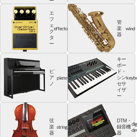
ー
エ
フ
管
ェ
effector
wind
楽
ク
器
タ
ー
キー
ボー
ピ
ド・
piano
keyb
ア
シン
ノ
セサ
イザ
ー
弦
DTM・
dig
string
楽
録音機
de
器
器