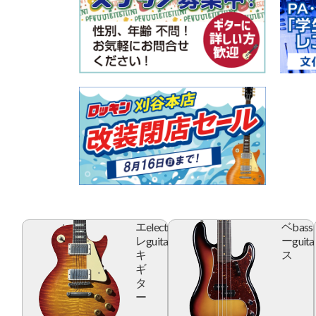
electric
bass
エ
ベ
guitar
guita
レ
ー
キ
ス
ギ
タ
ー