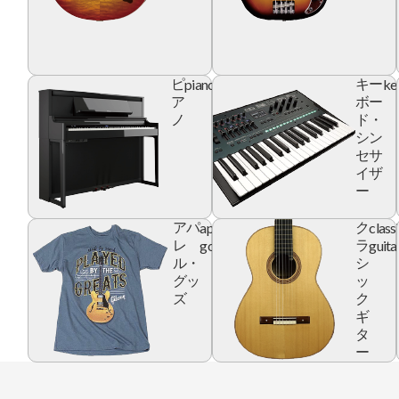
piano
ke
ピ
キー
ア
ボー
ノ
ド・
シン
セサ
イザ
ー
apparel
class
アパ
ク
goods
guita
レ
ラ
ル・
シ
グッ
ッ
ズ
ク
ギ
タ
ー