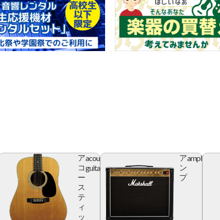
acoustic
amplifier
ア
ア
r
guitar
コ
ン
ー
プ
ス
テ
ィ
ッ