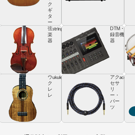
ク
ギ
タ
ー
yboard
string
digita
弦
DTM・
devic
楽
録音機
器
器
ic
ukulele
accesso
ウ
アク
r
ク
セサ
レ
リ
レ
ー・
パー
ツ