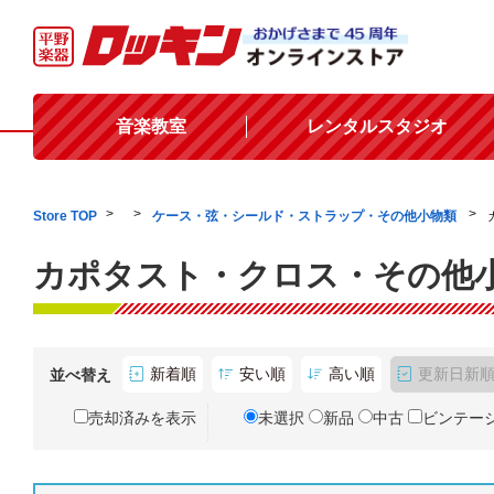
音楽教室
レンタルスタジオ
Store TOP
ケース・弦・シールド・ストラップ・その他小物類
カポタスト・クロス・その他小
新着順
安い順
高い順
更新日新
並べ替え
売却済みを表示
未選択
新品
中古
ビンテー