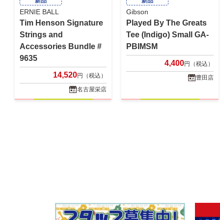
新品
新品
ERNIE BALL
Gibson
Tim Henson Signature
Played By The Greats
Strings and
Tee (Indigo) Small GA-
Accessories Bundle #
PBIMSM
9635
4,400
円（税込）
14,520
円（税込）
豊田店
名古屋栄店