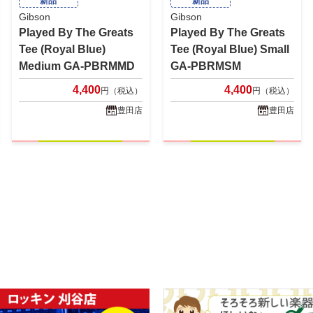
新品
新品
Gibson
Gibson
Played By The Greats
Played By The Greats
Tee (Royal Blue)
Tee (Royal Blue) Small
Medium GA-PBRMMD
GA-PBRMSM
4,400
4,400
円（税込）
円（税込）
豊田店
豊田店