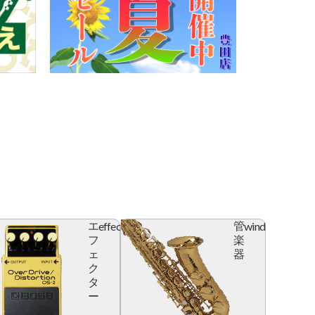
effector
wind
エ
管
フ
楽
ェ
器
ク
タ
ー