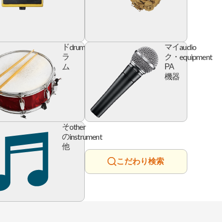
l
drum
audio
ド
マイ
e
equipment
ラ
ク・
ム
PA
機器
ry
other
そ
instrument
の
他
こだわり検索