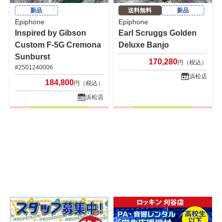
新品
送料無料
新品
Epiphone
Epiphone
Inspired by Gibson
Earl Scruggs Golden
Custom F-5G Cremona
Deluxe Banjo
Sunburst
170,280
円（税込）
#2501240006
浜松店
184,800
円（税込）
浜松店