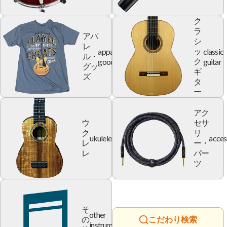
ク
ラ
アパ
シ
レ
apparel
classic
ッ
ル・
goods
guitar
ク
グッ
ギ
ズ
タ
ー
アク
ウ
セサ
ク
リ
ukulele
acces
レ
ー・
レ
パー
ツ
そ
other
の
こだわり検索
instrument