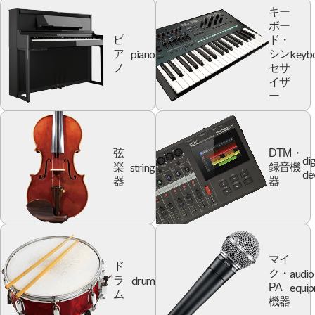
キー
ボー
ピ
ド・
piano
keyb
ア
シン
ノ
セサ
イザ
ー
弦
DTM・
dig
string
楽
録音機
de
器
器
マイ
ド
audio
ク・
drum
ラ
equi
PA
ム
機器