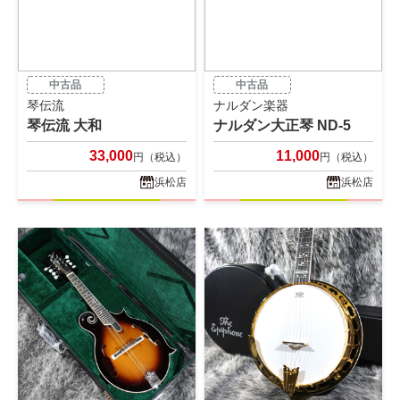
中古品
中古品
琴伝流
ナルダン楽器
琴伝流 大和
ナルダン大正琴 ND-5
33,000
11,000
円（税込）
円（税込）
浜松店
浜松店