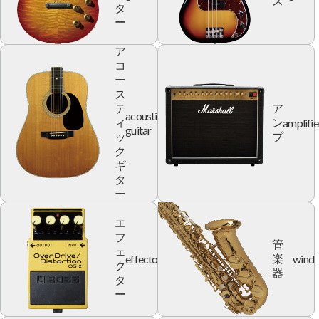
ス
タ
ー
ア
コ
ー
ス
テ
ア
acoustic
amplifie
ィ
ン
guitar
ッ
プ
ク
ギ
タ
ー
エ
フ
管
ェ
effector
wind
楽
ク
器
タ
ー