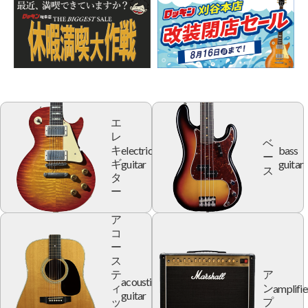
エ
レ
ベ
electric
bass
キ
ー
guitar
guitar
ギ
ス
タ
ー
ア
コ
ー
ス
テ
ア
acoustic
amplifie
ィ
ン
guitar
ッ
プ