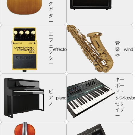
ク
ギ
タ
ー
エ
フ
管
ェ
effector
wind
楽
ク
器
タ
ー
キー
ボー
ピ
ド・
piano
keyb
ア
シン
ノ
セサ
イザ
ー