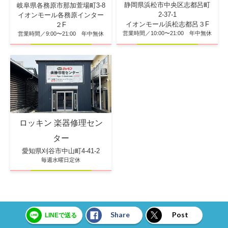
静岡県浜松市中央区志都呂町
岐阜県各務原市那加萱場町3-8
2-37-1
イオンモール各務原インター
イオンモール浜松志都呂３F
２F
営業時間／10:00〜21:00 年中無休
営業時間／9:00〜21:00 年中無休
ロッキン 楽器修理セン
ター
愛知県刈谷市中山町4-41-2
毎週水曜日定休
Share
Post
LINEで送る