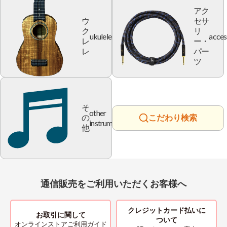
アク
ウ
セサ
ク
リ
ukulele
acces
レ
ー・
レ
パー
ツ
そ
other
の
こだわり検索
instrument
他
通信販売をご利用いただくお客様へ
クレジットカード払いに
お取引に関して
ついて
オンラインストアご利用ガイド