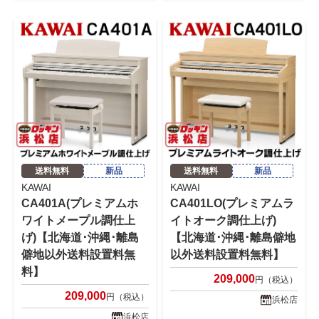
送料無料
新品
送料無料
新品
KAWAI
KAWAI
CA401A(プレミアムホ
CA401LO(プレミアムラ
ワイトメープル調仕上
イトオーク調仕上げ)
げ)【北海道･沖縄･離島
【北海道･沖縄･離島僻地
僻地以外送料設置料無
以外送料設置料無料】
料】
209,000
円（税込）
209,000
円（税込）
浜松店
浜松店