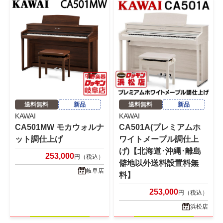
送料無料
新品
送料無料
新品
KAWAI
KAWAI
CA501MW モカウォルナ
CA501A(プレミアムホ
ット調仕上げ
ワイトメープル調仕上
げ)【北海道･沖縄･離島
253,000
円（税込）
僻地以外送料設置料無
岐阜店
料】
253,000
円（税込）
浜松店