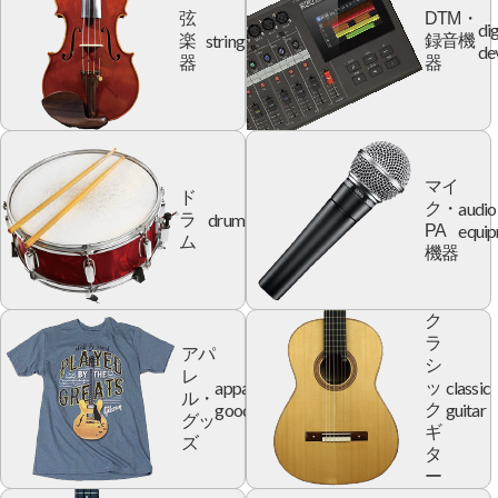
弦
DTM・
dig
string
楽
録音機
de
器
器
マイ
ド
audio
ク・
drum
ラ
equi
PA
ム
機器
ク
ラ
アパ
シ
レ
apparel
classic
ッ
ル・
goods
guitar
ク
グッ
ギ
ズ
タ
ー