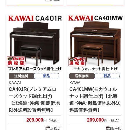
送料無料
新品
送料無料
新品
KAWAI
KAWAI
CA401R(プレミアムロ
CA401MW(モカウォル
ーズウッド調仕上げ)
ナット調仕上げ)【北海
【北海道･沖縄･離島僻地
道･沖縄･離島僻地以外送
以外送料設置料無料】
料設置料無料】
209,000
209,000
円（税込）
円（税込）
浜松店
浜松店