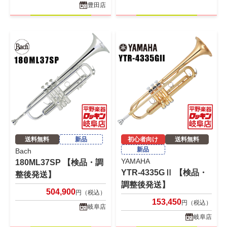
豊田店
送料無料
新品
初心者向け
送料無料
新品
Bach
YAMAHA
180ML37SP 【検品・調
YTR-4335GⅡ 【検品・
整後発送】
調整後発送】
504,900
円（税込）
153,450
円（税込）
岐阜店
岐阜店