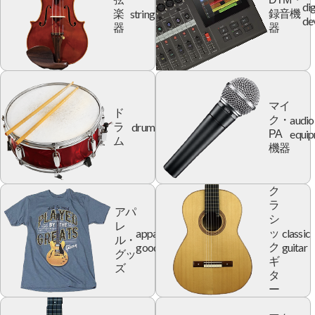
dig
string
楽
録音機
de
器
器
マイ
ド
audio
ク・
drum
ラ
equi
PA
ム
機器
ク
ラ
アパ
シ
レ
apparel
classic
ッ
ル・
goods
guitar
ク
グッ
ギ
ズ
タ
ー