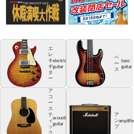
エ
レ
ベ
electric
bass
キ
ー
guitar
guitar
ギ
ス
タ
ー
ア
コ
ー
ス
テ
ア
acoustic
amplifie
ィ
ン
guitar
ッ
プ
ク