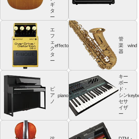
ギ
タ
ー
エ
フ
管
ェ
effector
wind
楽
ク
器
タ
ー
キー
ボー
ピ
ド・
piano
keyb
ア
シン
ノ
セサ
イザ
ー
弦
DTM・