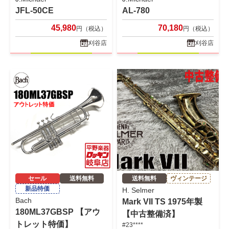
JFL-50CE
AL-780
45,980
70,180
円（税込）
円（税込）
刈谷店
刈谷店
セール
送料無料
送料無料
ヴィンテージ
新品特価
H. Selmer
Bach
Mark VII TS 1975年製
180ML37GBSP 【アウ
【中古整備済】
トレット特価】
#23****