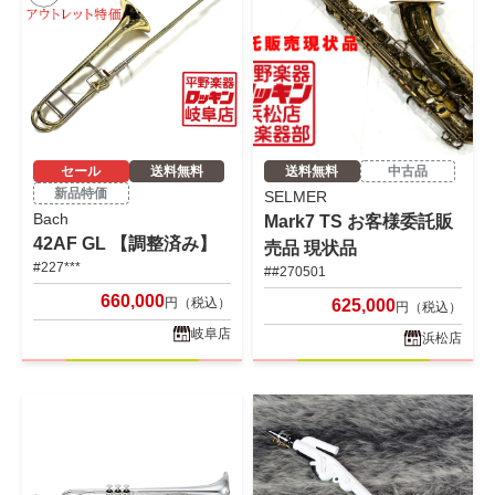
セール
送料無料
送料無料
中古品
新品特価
SELMER
Bach
Mark7 TS お客様委託販
42AF GL 【調整済み】
売品 現状品
#227***
##270501
660,000
円（税込）
625,000
円（税込）
岐阜店
浜松店