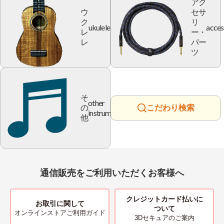
アク
ウ
セサ
ク
リ
ukulele
acces
レ
ー・
レ
パー
ツ
そ
other
の
こだわり検索
instrument
他
通信販売をご利用いただくお客様へ
クレジットカード払いに
お取引に関して
ついて
オンラインストアご利用ガイド
3Dセキュアのご案内