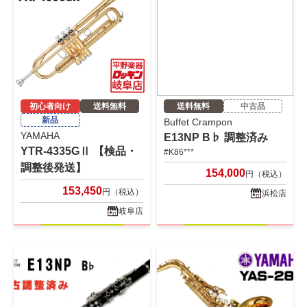
初心者向け
送料無料
送料無料
中古品
新品
Buffet Crampon
YAMAHA
E13NP B♭ 調整済み
YTR-4335GⅡ 【検品・
#K86***
調整後発送】
154,000
円（税込）
153,450
円（税込）
浜松店
岐阜店