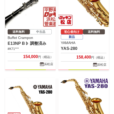
送料無料
中古品
初心者向け
送料無料
新品
Buffet Crampon
YAMAHA
E13NP B♭ 調整済み
YAS-280
#K71***
154,000
158,400
円（税込）
円（税込）
浜松店
浜松店