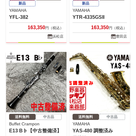
新品
新品
YAMAHA
YAMAHA
YFL-382
YTR-4335GSII
163,350
163,350
円（税込）
円（税込）
浜松店
豊田店
送料無料
中古品
送料無料
中古品
Buffet Crampon
YAMAHA
E13 B♭【中古整備済】
YAS-480 調整済み