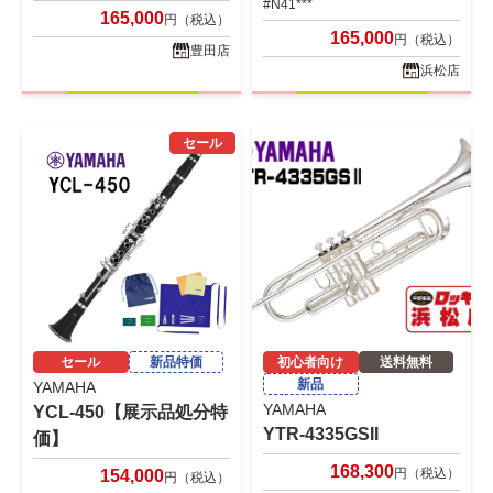
#N41***
165,000
円（税込）
165,000
円（税込）
豊田店
浜松店
セール
セール
新品特価
初心者向け
送料無料
新品
YAMAHA
YAMAHA
YCL-450【展示品処分特
YTR-4335GSII
価】
168,300
円（税込）
154,000
円（税込）