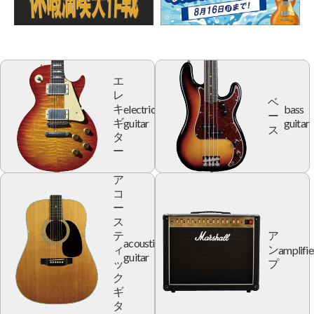
エ
レ
ベ
electric
bass
キ
ー
guitar
guitar
ギ
ス
タ
ー
ア
コ
ー
ス
テ
ア
acoustic
amplifie
ィ
ン
guitar
ッ
プ
ク
ギ
タ