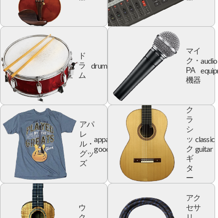
マイ
ド
audio
ク・
drum
ラ
equi
PA
ム
機器
ク
ラ
アパ
シ
レ
apparel
classic
ッ
ル・
goods
guitar
ク
グッ
ギ
ズ
タ
ー
アク
ウ
セサ
ク
リ