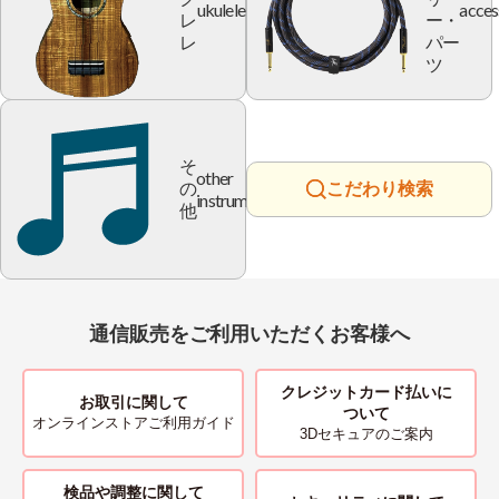
ukulele
acces
レ
ー・
レ
パー
ツ
そ
other
の
こだわり検索
instrument
他
通信販売をご利用いただくお客様へ
クレジットカード払いに
お取引に関して
ついて
オンラインストアご利用ガイド
3Dセキュアのご案内
検品や調整に関して