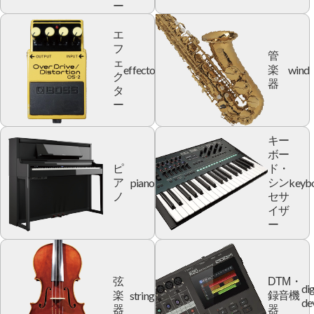
ー
エ
フ
管
ェ
effector
wind
楽
ク
器
タ
ー
キー
ボー
ピ
ド・
piano
keyb
ア
シン
ノ
セサ
イザ
ー
弦
DTM・
dig
string
楽
録音機
de
器
器