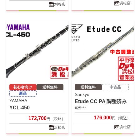
浜松店
刈谷店
初心者向け
送料無料
送料無料
中古品
新品
Sankyo
YAMAHA
Etude CC PA 調整済み
YCL-450
#25***
176,000
172,700
円（税込）
円（税込）
浜松店
浜松店