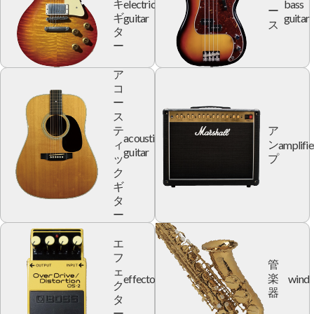
electric
bass
キ
ー
guitar
guitar
ギ
ス
タ
ー
ア
コ
ー
ス
テ
ア
acoustic
amplifie
ィ
ン
guitar
ッ
プ
ク
ギ
タ
ー
エ
フ
管
ェ
effector
wind
楽
ク
器
タ
ー