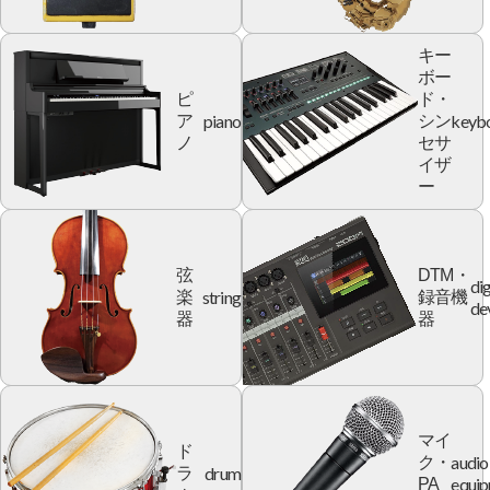
キー
ボー
ピ
ド・
piano
keyb
ア
シン
ノ
セサ
イザ
ー
弦
DTM・
dig
string
楽
録音機
de
器
器
マイ
ド
audio
ク・
drum
ラ
equi
PA