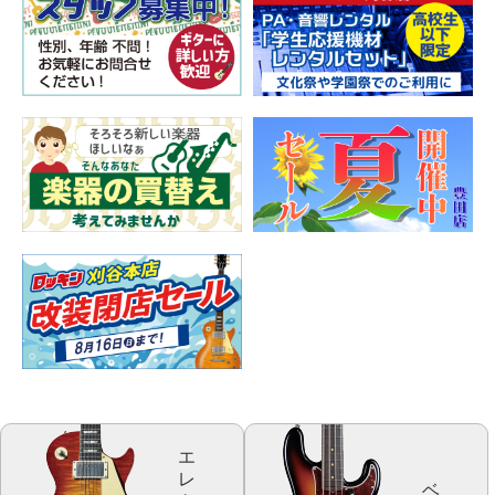
エ
レ
ベ