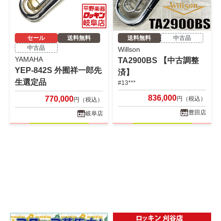
セール
送料無料
送料無料
中古品
中古品
Willson
YAMAHA
TA2900BS 【中古調整
YEP-842S 外囿祥一郎先
済】
生選定品
#13***
836,000
770,000
円（税込）
円（税込）
豊田店
岐阜店