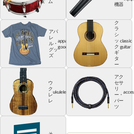
ム
機器
ク
ラ
アパ
シ
レ
apparel
classic
ッ
ル・
goods
guitar
ク
グッ
ギ
ズ
タ
ー
アク
ウ
セサ
ク
リ
ukulele
acces
レ
ー・
レ
パー
ツ
そ