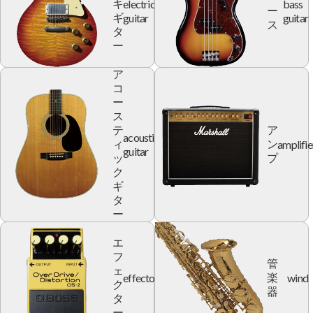
electric
bass
キ
ー
guitar
guitar
ギ
ス
タ
ー
ア
コ
ー
ス
テ
ア
acoustic
amplifie
ィ
ン
guitar
ッ
プ
ク
ギ
タ
ー
エ
フ
管
ェ
effector
wind
楽
ク
器
タ
ー