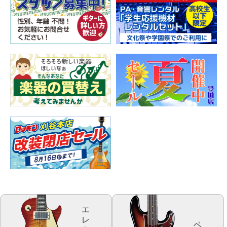
エ
レ
ベ