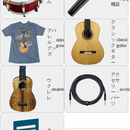
ム
機器
ク
ラ
アパ
シ
レ
apparel
classic
ッ
ル・
goods
guitar
ク
グッ
ギ
ズ
タ
ー
アク
ウ
セサ
ク
リ
ukulele
acces
レ
ー・
レ
パー
ツ
そ