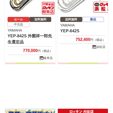
セール
送料無料
送料無料
新品
中古品
YAMAHA
YAMAHA
YEP-642S
YEP-842S 外囿祥一郎先
752,400
円（税込）
生選定品
浜松店
770,000
円（税込）
岐阜店