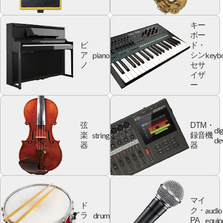
キー
ボー
ピ
ド・
piano
keyb
ア
シン
ノ
セサ
イザ
ー
弦
DTM・
dig
string
楽
録音機
de
器
器
マイ
ド
audio
ク・
drum
ラ
equi
PA