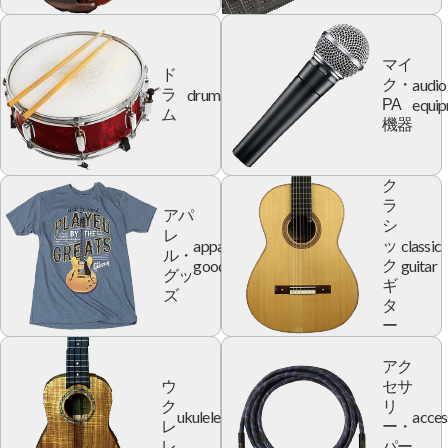
マイ
ド
audio
ク・
drum
ラ
equi
PA
ム
機器
ク
ラ
アパ
シ
レ
apparel
classic
ッ
ル・
goods
guitar
ク
グッ
ギ
ズ
タ
ー
アク
ウ
セサ
ク
リ
ukulele
acces
レ
ー・
レ
パー