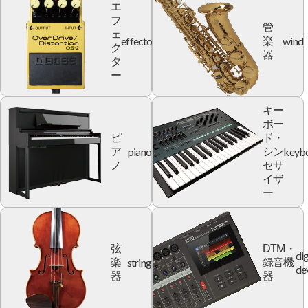
エ
フ
管
ェ
effector
wind
楽
ク
器
タ
ー
キー
ボー
ピ
ド・
piano
keyb
ア
シン
ノ
セサ
イザ
ー
弦
DTM・
dig
string
楽
録音機
de
器
器