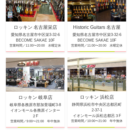
ロッキン 名古屋栄店
Historic Guitars 名古屋
愛知県名古屋市中区栄3-32-6
愛知県名古屋市中区栄3-32-6
BECOME SAKAE 10F
BECOME SAKAE 10F
営業時間／11:00〜20:00 水曜定休
営業時間／11:00〜20:00 水曜定休
ロッキン 浜松店
ロッキン 岐阜店
静岡県浜松市中央区志都呂町
岐阜県各務原市那加萱場町3-8
2-37-1
イオンモール各務原インター
イオンモール浜松志都呂３F
２F
営業時間／10:00〜21:00 年中無休
営業時間／9:00〜21:00 年中無休