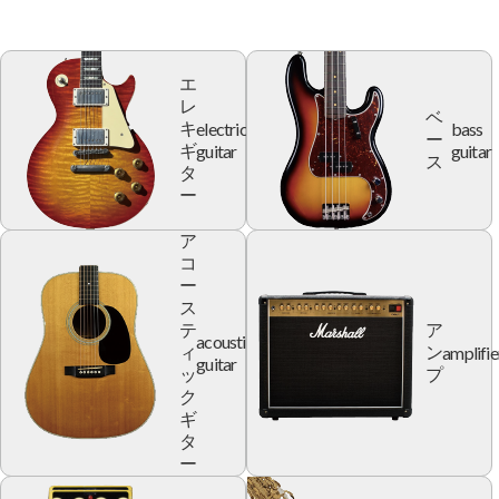
エ
レ
ベ
electric
bass
キ
ー
guitar
guitar
ギ
ス
タ
ー
ア
コ
ー
ス
テ
ア
acoustic
amplifie
ィ
ン
guitar
ッ
プ
ク
ギ
タ
ー