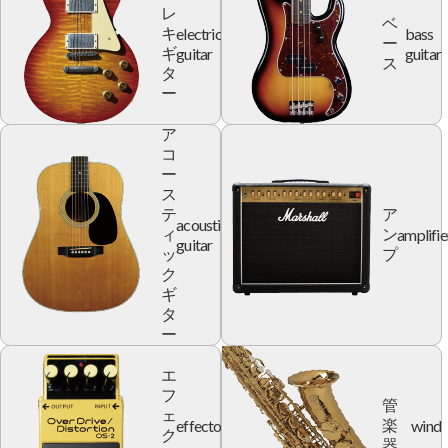
レ
ベ
electric
bass
キ
ー
guitar
guitar
ギ
ス
タ
ー
ア
コ
ー
ス
テ
ア
acoustic
amplifie
ィ
ン
guitar
ッ
プ
ク
ギ
タ
ー
エ
フ
管
ェ
effector
wind
楽
ク
器