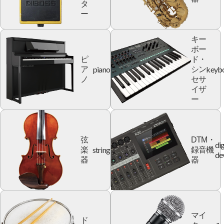
タ
ー
キー
ボー
ピ
ド・
piano
keyb
ア
シン
ノ
セサ
イザ
ー
弦
DTM・
dig
string
楽
録音機
de
器
器
マイ
ド