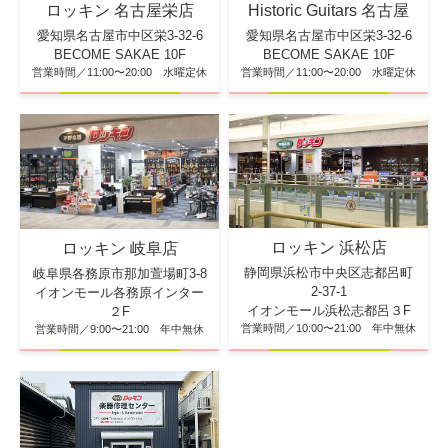
ロッキン 名古屋栄店
Historic Guitars 名古屋
愛知県名古屋市中区栄3-32-6
愛知県名古屋市中区栄3-32-6
BECOME SAKAE 10F
BECOME SAKAE 10F
営業時間／11:00〜20:00 水曜定休
営業時間／11:00〜20:00 水曜定休
ロッキン 浜松店
ロッキン 岐阜店
静岡県浜松市中央区志都呂町
岐阜県各務原市那加萱場町3-8
2-37-1
イオンモール各務原インター
イオンモール浜松志都呂３F
２F
営業時間／10:00〜21:00 年中無休
営業時間／9:00〜21:00 年中無休