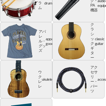
audio
ク・
drum
ラ
equi
PA
ム
機器
ク
ラ
アパ
シ
レ
apparel
classic
ッ
ル・
goods
guitar
ク
グッ
ギ
ズ
タ
ー
アク
ウ
セサ
ク
リ
ukulele
acces
レ
ー・
レ
パー
ツ