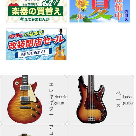
エ
レ
ベ
electric
bass
キ
ー
guitar
guitar
ギ
ス
タ
ー
ア
コ