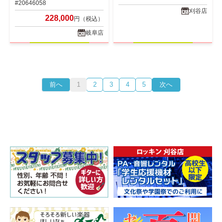
#20646058
刈谷店
228,000
円（税込）
岐阜店
前へ
1
2
3
4
5
次へ