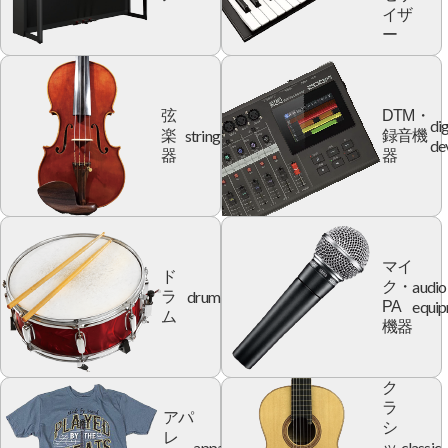
イザ
ー
弦
DTM・
dig
string
楽
録音機
de
器
器
マイ
ド
audio
ク・
drum
ラ
equi
PA
ム
機器
ク
ラ
アパ
シ
レ
apparel
classic
ッ