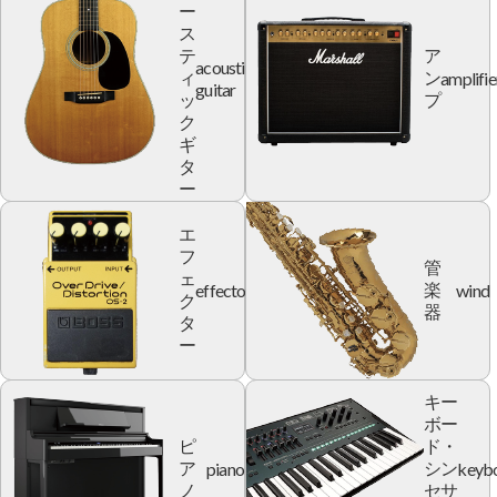
ー
ス
テ
ア
acoustic
amplifie
ィ
ン
guitar
ッ
プ
ク
ギ
タ
ー
エ
フ
管
ェ
effector
wind
楽
ク
器
タ
ー
キー
ボー
ピ
ド・
piano
keyb
ア
シン
ノ
セサ