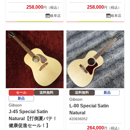
258,000
258,000
円（税込）
円（税込）
岐阜店
岐阜店
セール
送料無料
送料無料
新品
新品
Gibson
Gibson
L-00 Special Satin
J-45 Special Satin
Natural
Natural【打倒夏バテ！
#20836052
健康促進セール！】
264,000
円（税込）