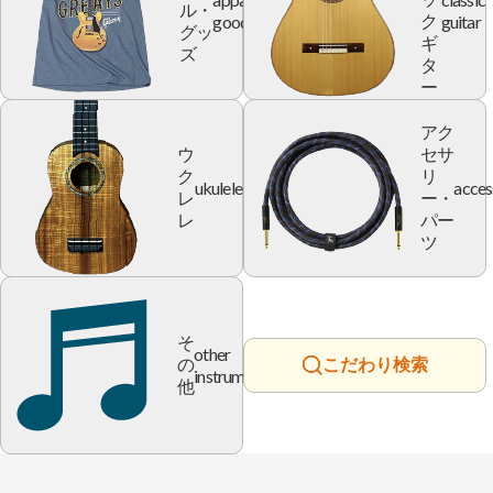
ル・
goods
guitar
ク
グッ
ギ
ズ
タ
ー
アク
ウ
セサ
ク
リ
ukulele
acces
レ
ー・
レ
パー
ツ
そ
other
の
こだわり検索
instrument
他