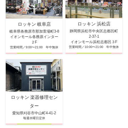
ロッキン 浜松店
ロッキン 岐阜店
静岡県浜松市中央区志都呂町
岐阜県各務原市那加萱場町3-8
2-37-1
イオンモール各務原インター
イオンモール浜松志都呂３F
２F
営業時間／10:00〜21:00 年中無休
営業時間／9:00〜21:00 年中無休
ロッキン 楽器修理セン
ター
愛知県刈谷市中山町4-41-2
毎週水曜日定休