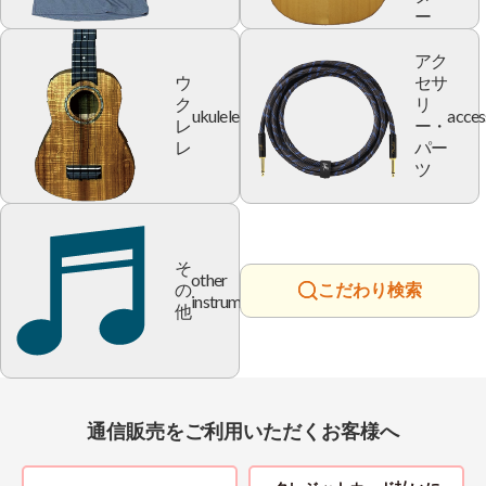
ー
アク
ウ
セサ
ク
リ
ukulele
acces
レ
ー・
レ
パー
ツ
そ
other
の
こだわり検索
instrument
他
通信販売をご利用いただくお客様へ