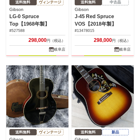
送料無料
ヴィンテージ
送料無料
中古品
Gibson
Gibson
LG-0 Spruce
J-45 Red Spruce
Top【1968年製】
VOS【2018年製】
#527588
#13478015
298,000
298,000
円（税込）
円（税込）
岐阜店
岐阜店
送料無料
ヴィンテージ
送料無料
新品
Gibson
Gibson