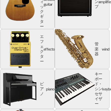
amplifie
ィ
ン
guitar
ッ
プ
ク
ギ
タ
ー
エ
フ
管
ェ
effector
wind
楽
ク
器
タ
ー
キー
ボー
ピ
ド・
piano
keyb
ア
シン
ノ
セサ
イザ
ー