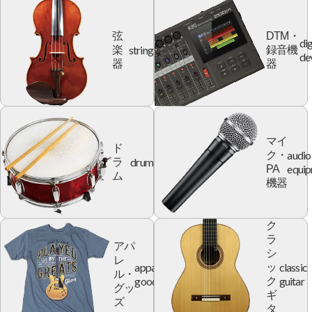
弦
DTM・
dig
string
楽
録音機
de
器
器
マイ
ド
audio
ク・
drum
ラ
equi
PA
ム
機器
ク
ラ
アパ
シ
レ
apparel
classic
ッ
ル・
goods
guitar
ク
グッ
ギ
ズ
タ