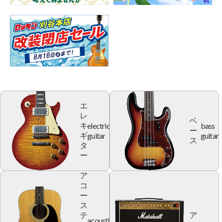
エ
レ
ベ
electric
bass
キ
ー
guitar
guitar
ギ
ス
タ
ー
ア
コ
ー
ス
テ
ア
acoustic