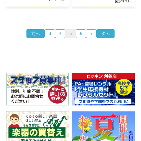
刈谷店
前へ
3
4
5
6
7
次へ