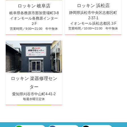
ロッキン 浜松店
ロッキン 岐阜店
静岡県浜松市中央区志都呂町
岐阜県各務原市那加萱場町3-8
2-37-1
イオンモール各務原インター
イオンモール浜松志都呂３F
２F
営業時間／10:00〜21:00 年中無休
営業時間／9:00〜21:00 年中無休
ロッキン 楽器修理セン
ター
愛知県刈谷市中山町4-41-2
毎週水曜日定休