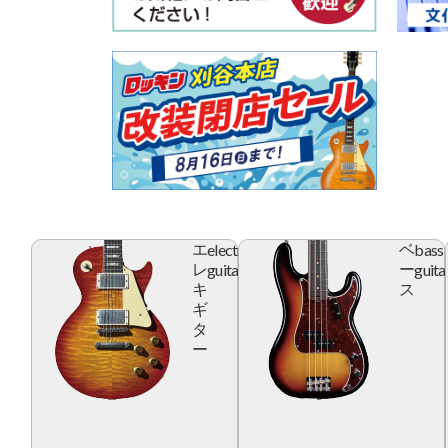
electric
bass
エ
ベ
guitar
guita
レ
ー
キ
ス
ギ
タ
ー