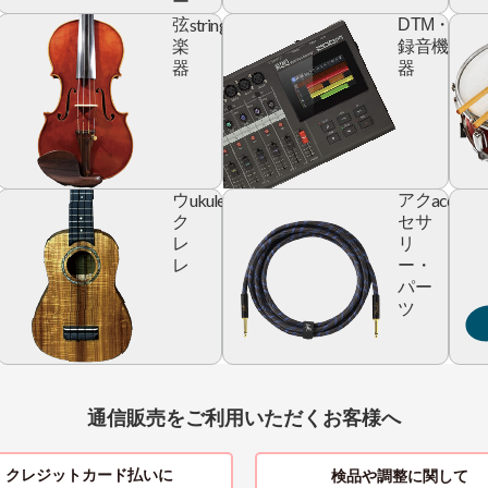
ー
yboard
string
digita
弦
DTM・
devic
楽
録音機
器
器
ic
ukulele
accesso
ウ
アク
r
ク
セサ
レ
リ
レ
ー・
パー
ツ
通信販売をご利用いただくお客様へ
クレジットカード払いに
検品や調整に関して