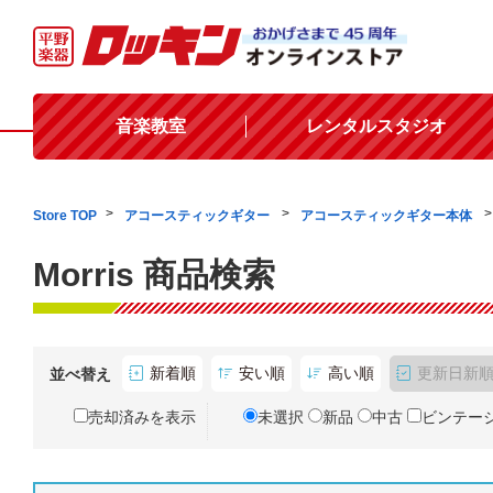
音楽教室
レンタルスタジオ
Store TOP
アコースティックギター
アコースティックギター本体
Morris 商品検索
新着順
安い順
高い順
更新日新
並べ替え
売却済みを表示
未選択
新品
中古
ビンテー