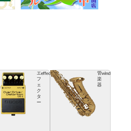
effector
wind
エ
管
フ
楽
ェ
器
ク
タ
ー