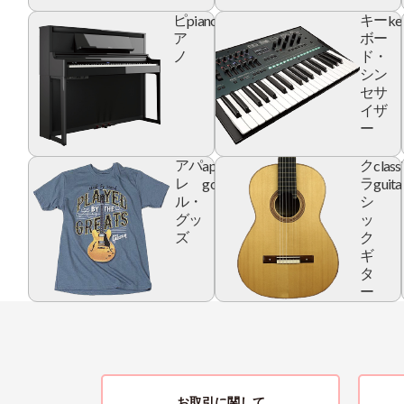
piano
ke
ピ
キー
ア
ボー
ノ
ド・
シン
セサ
イザ
ー
apparel
class
アパ
ク
goods
guita
レ
ラ
ル・
シ
グッ
ッ
ズ
ク
ギ
タ
ー
お取引に関して