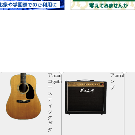
acoustic
amplifier
ア
ア
r
guitar
コ
ン
ー
プ
ス
テ
ィ
ッ
ク
ギ
タ