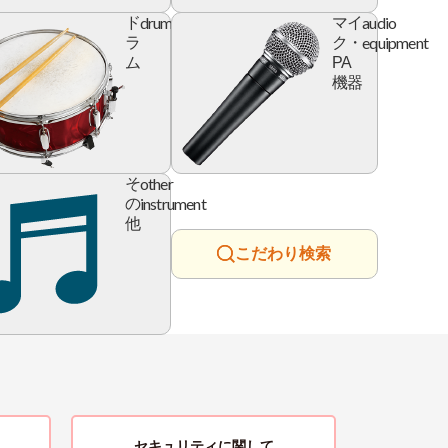
l
drum
audio
ド
マイ
e
equipment
ラ
ク・
ム
PA
機器
ry
other
そ
instrument
の
他
こだわり検索
セキュリティに関して