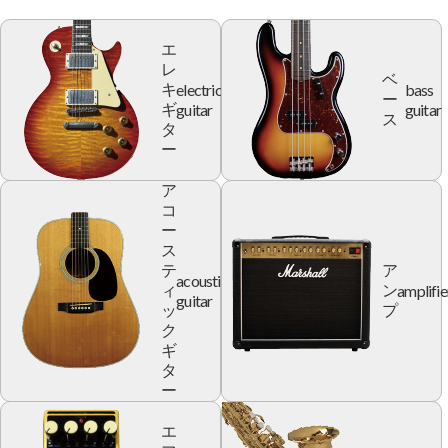
エ
レ
ベ
electric
bass
キ
ー
guitar
guitar
ギ
ス
タ
ー
ア
コ
ー
ス
テ
ア
acoustic
amplifie
ィ
ン
guitar
ッ
プ
ク
ギ
タ
ー
エ