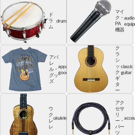
マイ
ド
audio
ク・
drum
ラ
equi
PA
ム
機器
ク
ラ
アパ
シ
レ
apparel
classic
ッ
ル・
goods
guitar
ク
グッ
ギ
ズ
タ
ー
アク
ウ
セサ
ク
リ
ukulele
acces
レ
ー・
レ
パー
ツ