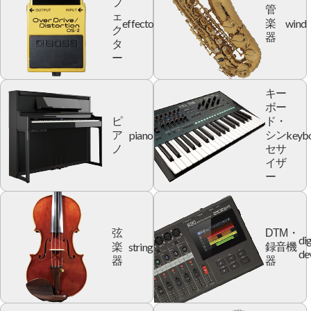
フ
管
ェ
effector
wind
楽
ク
器
タ
ー
キー
ボー
ピ
ド・
piano
keyb
ア
シン
ノ
セサ
イザ
ー
弦
DTM・
dig
string
楽
録音機
de
器
器