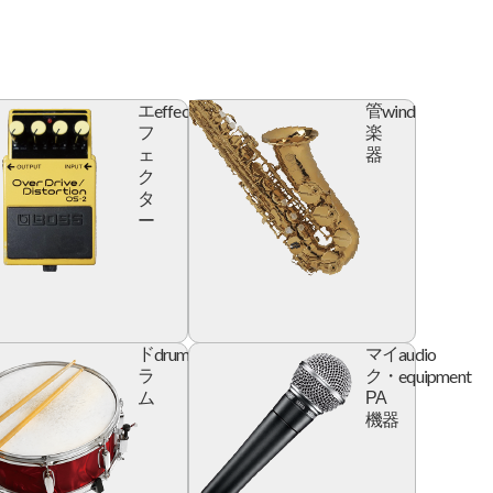
effector
wind
エ
管
フ
楽
ェ
器
ク
タ
ー
l
drum
audio
ド
マイ
e
equipment
ラ
ク・
ム
PA
機器