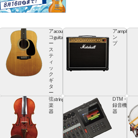
acoustic
amplifier
ア
ア
r
guitar
コ
ン
ー
プ
ス
テ
ィ
ッ
ク
ギ
タ
ー
yboard
string
digita
弦
DTM・
devic
楽
録音機
器
器