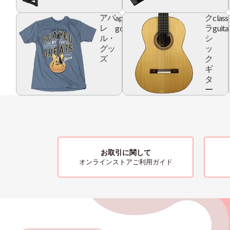
apparel
class
アパ
ク
goods
guita
レ
ラ
ル・
シ
グッ
ッ
ズ
ク
ギ
タ
ー
お取引に関して
オンラインストアご利用ガイド