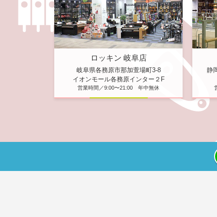
ロッキン 岐阜店
静
岐阜県各務原市那加萱場町3-8
イオンモール各務原インター２F
営業時間／9:00〜21:00 年中無休