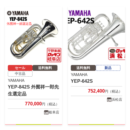
セール
送料無料
送料無料
新品
中古品
YAMAHA
YAMAHA
YEP-642S
YEP-842S 外囿祥一郎先
752,400
円（税込）
生選定品
浜松店
770,000
円（税込）
岐阜店