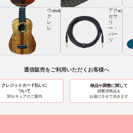
ic
ukulele
accesso
ウ
アク
r
ク
セサ
レ
リ
レ
ー・
パー
ツ
通信販売をご利用いただくお客様へ
クレジットカード払いに
検品や調整に関して
ついて
調整済商品を
お届けさせて頂きます
3Dセキュアのご案内