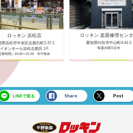
ロッキン 楽器修理セン
ロッキン 浜松店
愛知県刈谷市中山町4-41-2
岡県浜松市中央区志都呂町2-37-1
毎週水曜日定休
イオンモール浜松志都呂３F
営業時間／10:00〜21:00 年中無休
Share
Post
LINEで送る