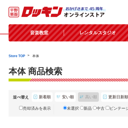
音楽教室
レンタルスタジオ
Store TOP
本体
本体 商品検索
新着順
安い順
高い順
更新日新
並べ替え
売却済みを表示
未選択
新品
中古
ビンテー