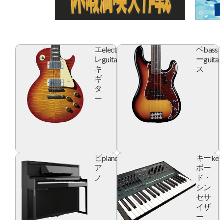
electric
bass
エ
ベ
guitar
guita
レ
ー
キ
ス
ギ
タ
ー
piano
ke
ピ
キー
ア
ボー
ノ
ド・
シン
セサ
イザ
ー