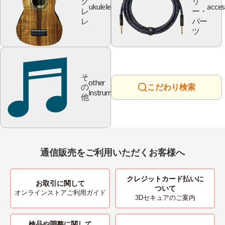
ク
リ
ukulele
acces
レ
ー・
レ
パー
ツ
そ
other
の
こだわり検索
instrument
他
通信販売をご利用いただくお客様へ
クレジットカード払いに
お取引に関して
ついて
オンラインストアご利用ガイド
3Dセキュアのご案内
検品や調整に関して