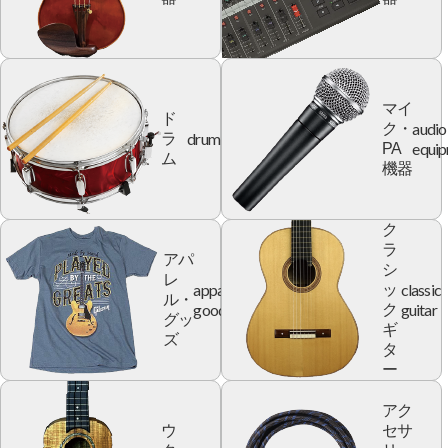
マイ
ド
audio
ク・
drum
ラ
equi
PA
ム
機器
ク
ラ
アパ
シ
レ
apparel
classic
ッ
ル・
goods
guitar
ク
グッ
ギ
ズ
タ
ー
アク
ウ
セサ