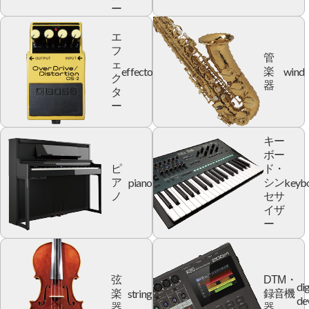
ー
エ
フ
管
ェ
effector
wind
楽
ク
器
タ
ー
キー
ボー
ピ
ド・
piano
keyb
ア
シン
ノ
セサ
イザ
ー
弦
DTM・
dig
string
楽
録音機
de
器
器