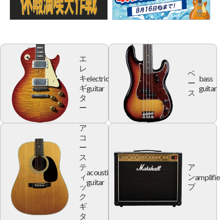
エ
レ
ベ
electric
bass
キ
ー
guitar
guitar
ギ
ス
タ
ー
ア
コ
ー
ス
テ
ア
acoustic
amplifie
ィ
ン
guitar
ッ
プ
ク
ギ
タ