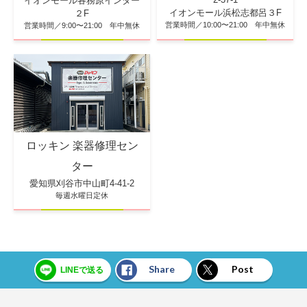
イオンモール各務原インター
イオンモール浜松志都呂３F
２F
営業時間／10:00〜21:00 年中無休
営業時間／9:00〜21:00 年中無休
ロッキン 楽器修理セン
ター
愛知県刈谷市中山町4-41-2
毎週水曜日定休
Share
Post
LINEで送る