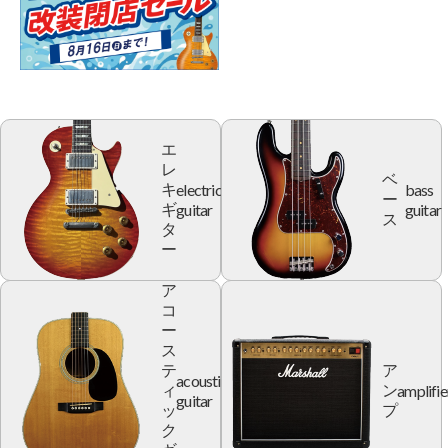
エ
レ
ベ
electric
bass
キ
ー
guitar
guitar
ギ
ス
タ
ー
ア
コ
ー
ス
テ
ア
acoustic
amplifie
ィ
ン
guitar
ッ
プ
ク