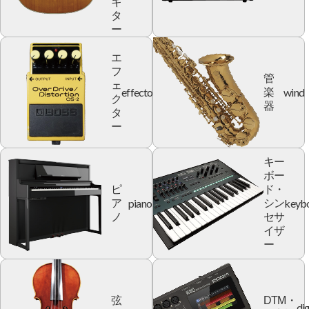
ギ
タ
ー
エ
フ
管
ェ
effector
wind
楽
ク
器
タ
ー
キー
ボー
ピ
ド・
piano
keyb
ア
シン
ノ
セサ
イザ
ー
弦
DTM・
dig