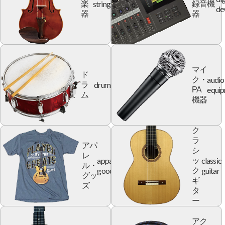
string
楽
録音機
de
器
器
マイ
ド
audio
ク・
drum
ラ
equi
PA
ム
機器
ク
ラ
アパ
シ
レ
apparel
classic
ッ
ル・
goods
guitar
ク
グッ
ギ
ズ
タ
ー
アク