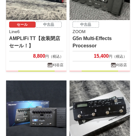
セール
中古品
中古品
Line6
ZOOM
AMPLIFi TT【改装閉店
G5n Multi-Effects
セール！】
Processor
8,800
15,400
円（税込）
円（税込）
刈谷店
刈谷店