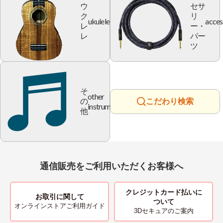
ウ
セサ
ク
リ
ukulele
acces
レ
ー・
レ
パー
ツ
そ
other
の
こだわり検索
instrument
他
通信販売をご利用いただくお客様へ
クレジットカード払いに
お取引に関して
ついて
オンラインストアご利用ガイド
3Dセキュアのご案内