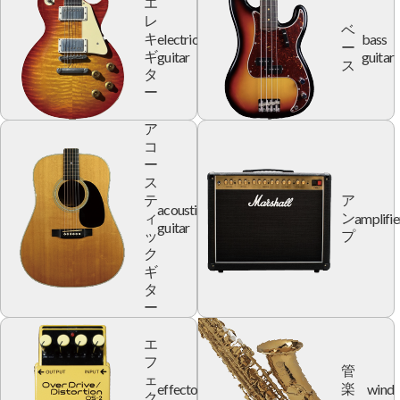
エ
レ
ベ
electric
bass
キ
ー
guitar
guitar
ギ
ス
タ
ー
ア
コ
ー
ス
テ
ア
acoustic
amplifie
ィ
ン
guitar
ッ
プ
ク
ギ
タ
ー
エ
フ
管
ェ
effector
wind
楽
ク