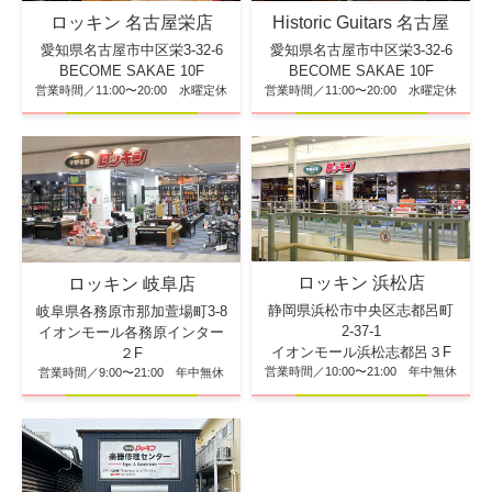
ロッキン 名古屋栄店
Historic Guitars 名古屋
愛知県名古屋市中区栄3-32-6
愛知県名古屋市中区栄3-32-6
BECOME SAKAE 10F
BECOME SAKAE 10F
営業時間／11:00〜20:00 水曜定休
営業時間／11:00〜20:00 水曜定休
ロッキン 浜松店
ロッキン 岐阜店
静岡県浜松市中央区志都呂町
岐阜県各務原市那加萱場町3-8
2-37-1
イオンモール各務原インター
イオンモール浜松志都呂３F
２F
営業時間／10:00〜21:00 年中無休
営業時間／9:00〜21:00 年中無休