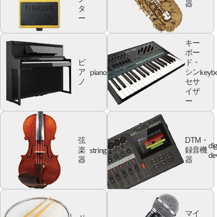
器
タ
ー
キー
ボー
ピ
ド・
piano
keyb
ア
シン
ノ
セサ
イザ
ー
弦
DTM・
dig
string
楽
録音機
de
器
器
マイ