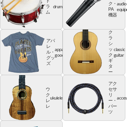
ド
audio
ク・
drum
ラ
equi
PA
ム
機器
ク
ラ
アパ
シ
レ
apparel
classic
ッ
ル・
goods
guitar
ク
グッ
ギ
ズ
タ
ー
アク
ウ
セサ
ク
リ
ukulele
acces
レ
ー・
レ
パー
ツ