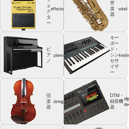
管
ェ
effector
wind
楽
ク
器
タ
ー
キー
ボー
ピ
ド・
piano
keyb
ア
シン
ノ
セサ
イザ
ー
弦
DTM・
dig
string
楽
録音機
de
器
器