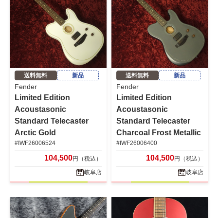
送料無料
新品
送料無料
新品
Fender
Fender
Limited Edition
Limited Edition
Acoustasonic
Acoustasonic
Standard Telecaster
Standard Telecaster
Arctic Gold
Charcoal Frost Metallic
#IWF26006524
#IWF26006400
104,500
104,500
円（税込）
円（税込）
岐阜店
岐阜店