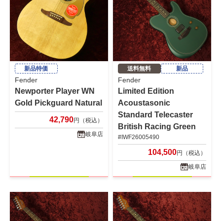
新品特価
送料無料
新品
Fender
Fender
Newporter Player WN
Limited Edition
Gold Pickguard Natural
Acoustasonic
Standard Telecaster
42,790
円（税込）
British Racing Green
岐阜店
#IWF26005490
104,500
円（税込）
岐阜店