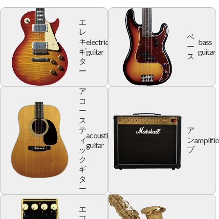
エ
レ
ベ
electric
bass
キ
ー
guitar
guitar
ギ
ス
タ
ー
ア
コ
ー
ス
テ
ア
acoustic
amplifie
ィ
ン
guitar
ッ
プ
ク
ギ
タ
ー
エ
フ