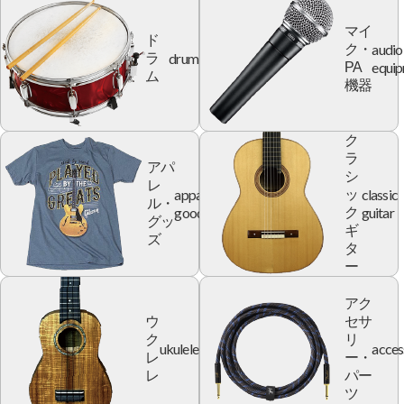
マイ
ド
audio
ク・
drum
ラ
equi
PA
ム
機器
ク
ラ
アパ
シ
レ
apparel
classic
ッ
ル・
goods
guitar
ク
グッ
ギ
ズ
タ
ー
アク
ウ
セサ
ク
リ
ukulele
acces
レ
ー・
レ
パー
ツ