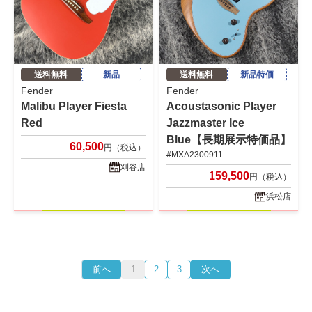
送料無料
新品
送料無料
新品特価
Fender
Fender
Malibu Player Fiesta
Acoustasonic Player
Red
Jazzmaster Ice
Blue【長期展示特価品】
60,500
円（税込）
#MXA2300911
刈谷店
159,500
円（税込）
浜松店
前へ
1
2
3
次へ