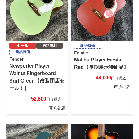
セール
送料無料
新品特価
新品特価
Fender
Fender
Malibu Player Fiesta
Newporter Player
Red【長期展示特価品】
Walnut Fingerboard
44,000
円（税込）
Surf Green【改装閉店セ
浜松店
ール！】
52,800
円（税込）
刈谷店