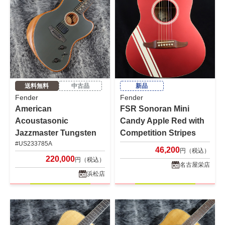
送料無料
中古品
新品
Fender
Fender
American
FSR Sonoran Mini
Acoustasonic
Candy Apple Red with
Jazzmaster Tungsten
Competition Stripes
#US233785A
46,200
円（税込）
220,000
円（税込）
名古屋栄店
浜松店