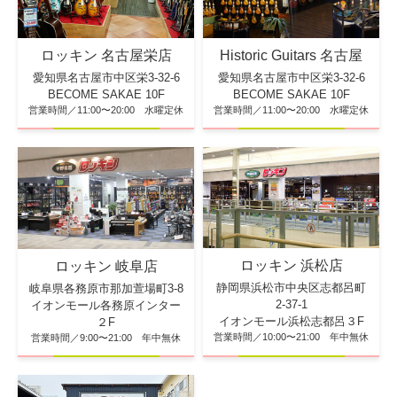
ロッキン 名古屋栄店
Historic Guitars 名古屋
愛知県名古屋市中区栄3-32-6
愛知県名古屋市中区栄3-32-6
BECOME SAKAE 10F
BECOME SAKAE 10F
営業時間／11:00〜20:00 水曜定休
営業時間／11:00〜20:00 水曜定休
ロッキン 浜松店
ロッキン 岐阜店
静岡県浜松市中央区志都呂町
岐阜県各務原市那加萱場町3-8
2-37-1
イオンモール各務原インター
イオンモール浜松志都呂３F
２F
営業時間／10:00〜21:00 年中無休
営業時間／9:00〜21:00 年中無休