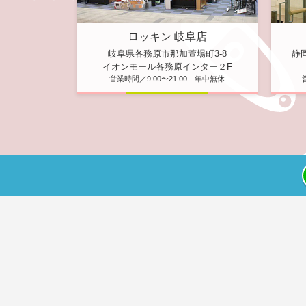
ロッキン 岐阜店
静
岐阜県各務原市那加萱場町3-8
イオンモール各務原インター２F
営業時間／9:00〜21:00 年中無休