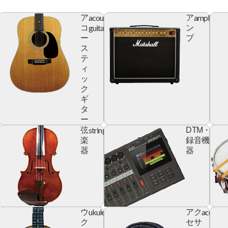
acoustic
amplifier
ア
ア
r
guitar
コ
ン
ー
プ
ス
テ
ィ
ッ
ク
ギ
タ
ー
yboard
string
digita
弦
DTM・
devic
楽
録音機
器
器
ic
ukulele
accesso
ウ
アク
r
ク
セサ