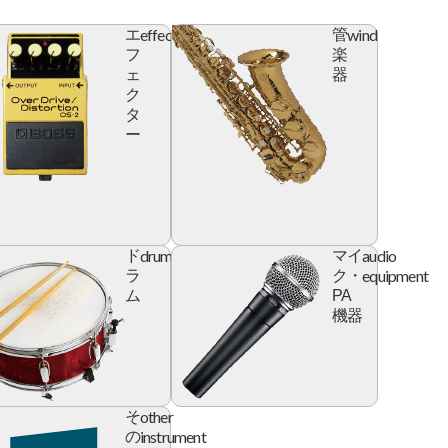
effector
wind
エ
管
フ
楽
ェ
器
ク
タ
ー
l
drum
audio
ド
マイ
e
equipment
ラ
ク・
ム
PA
機器
ry
other
そ
instrument
の