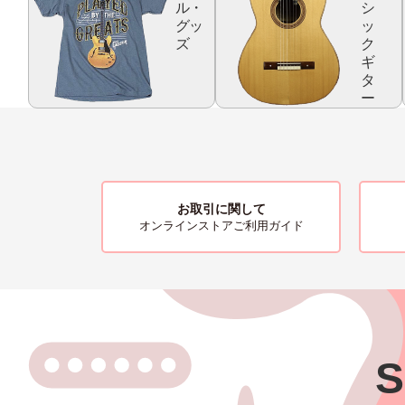
ル・
シ
グッ
ッ
ズ
ク
ギ
タ
ー
お取引に関して
オンラインストアご利用ガイド
S