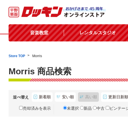
音楽教室
レンタルスタジオ
Store TOP
Morris
Morris 商品検索
新着順
安い順
高い順
更新日新
並べ替え
売却済みを表示
未選択
新品
中古
ビンテー