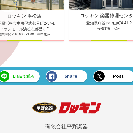
ロッキン 楽器修理セン
ロッキン 浜松店
愛知県刈谷市中山町4-41-2
岡県浜松市中央区志都呂町2-37-1
毎週水曜日定休
イオンモール浜松志都呂３F
営業時間／10:00〜21:00 年中無休
Share
Post
LINEで送る
有限会社平野楽器