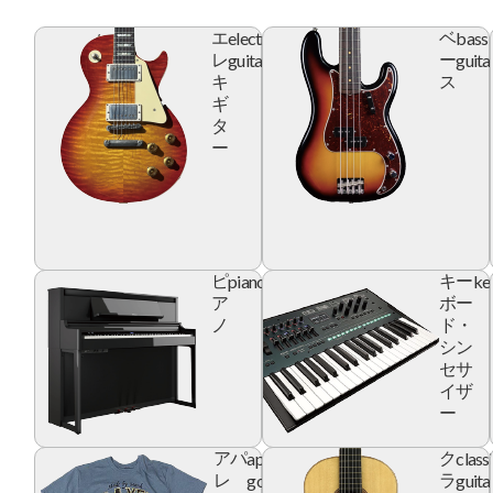
electric
bass
エ
ベ
guitar
guita
レ
ー
キ
ス
ギ
タ
ー
piano
ke
ピ
キー
ア
ボー
ノ
ド・
シン
セサ
イザ
ー
apparel
class
アパ
ク
goods
guita
レ
ラ