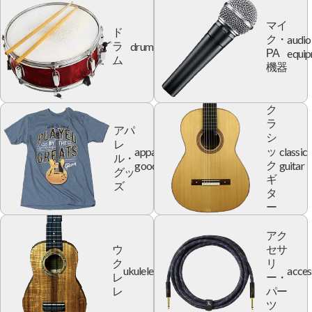
マイ
ド
audio
ク・
drum
ラ
equi
PA
ム
機器
ク
ラ
アパ
シ
レ
apparel
classic
ッ
ル・
goods
guitar
ク
グッ
ギ
ズ
タ
ー
アク
ウ
セサ
ク
リ
ukulele
acces
レ
ー・
レ
パー
ツ