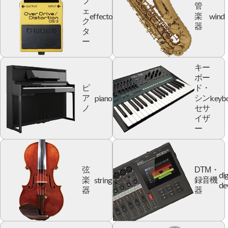
フ
管
ェ
effector
wind
楽
ク
器
タ
ー
キー
ボー
ピ
ド・
piano
keyb
ア
シン
ノ
セサ
イザ
ー
弦
DTM・
dig
string
楽
録音機
de
器
器