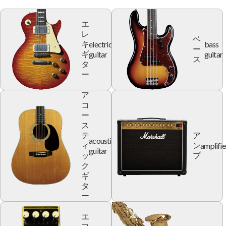
エ
レ
ベ
electric
bass
キ
ー
guitar
guitar
ギ
ス
タ
ー
ア
コ
ー
ス
テ
ア
acoustic
amplifie
ィ
ン
guitar
ッ
プ
ク
ギ
タ
ー
エ