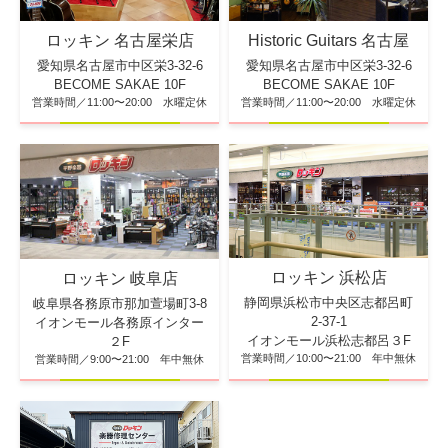
ロッキン 名古屋栄店
Historic Guitars 名古屋
愛知県名古屋市中区栄3-32-6
愛知県名古屋市中区栄3-32-6
BECOME SAKAE 10F
BECOME SAKAE 10F
営業時間／11:00〜20:00 水曜定休
営業時間／11:00〜20:00 水曜定休
ロッキン 浜松店
ロッキン 岐阜店
静岡県浜松市中央区志都呂町
岐阜県各務原市那加萱場町3-8
2-37-1
イオンモール各務原インター
イオンモール浜松志都呂３F
２F
営業時間／10:00〜21:00 年中無休
営業時間／9:00〜21:00 年中無休