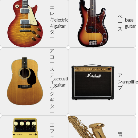
エ
レ
ベ
electric
bass
キ
ー
guitar
guitar
ギ
ス
タ
ー
ア
コ
ー
ス
テ
ア
acoustic
amplifie
ィ
ン
guitar
ッ
プ
ク
ギ
タ
ー
エ
フ
管
ェ