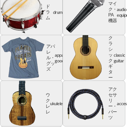
マイ
ド
audio
ク・
drum
ラ
equi
PA
ム
機器
ク
ラ
アパ
シ
レ
apparel
classic
ッ
ル・
goods
guitar
ク
グッ
ギ
ズ
タ
ー
アク
ウ
セサ
ク
リ
ukulele
acces
レ
ー・
レ
パー
ツ