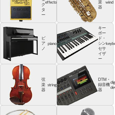
effector
wind
楽
ク
器
タ
ー
キー
ボー
ピ
ド・
piano
keyb
ア
シン
ノ
セサ
イザ
ー
弦
DTM・
dig
string
楽
録音機
de
器
器