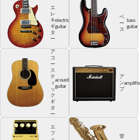
エ
レ
ベ
electric
bass
キ
ー
guitar
guitar
ギ
ス
タ
ー
ア
コ
ー
ス
テ
ア
acoustic
amplifie
ィ
ン
guitar
ッ
プ
ク
ギ
タ
ー
エ
フ
管
ェ