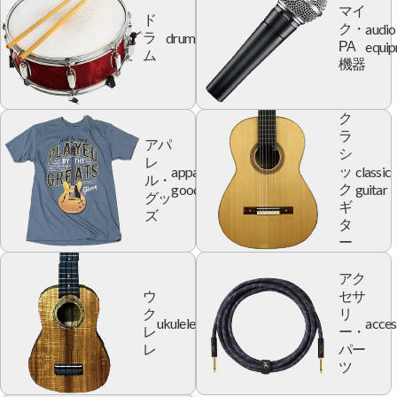
マイ
ド
audio
ク・
drum
ラ
equi
PA
ム
機器
ク
ラ
アパ
シ
レ
apparel
classic
ッ
ル・
goods
guitar
ク
グッ
ギ
ズ
タ
ー
アク
ウ
セサ
ク
リ
ukulele
acces
レ
ー・
レ
パー
ツ