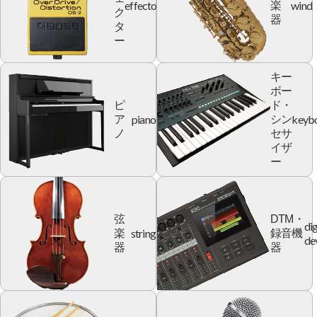
effector
wind
楽
ク
器
タ
ー
キー
ボー
ピ
ド・
piano
keyb
ア
シン
ノ
セサ
イザ
ー
弦
DTM・
dig
string
楽
録音機
de
器
器