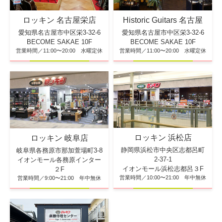
ロッキン 名古屋栄店
Historic Guitars 名古屋
愛知県名古屋市中区栄3-32-6
愛知県名古屋市中区栄3-32-6
BECOME SAKAE 10F
BECOME SAKAE 10F
営業時間／11:00〜20:00 水曜定休
営業時間／11:00〜20:00 水曜定休
ロッキン 浜松店
ロッキン 岐阜店
静岡県浜松市中央区志都呂町
岐阜県各務原市那加萱場町3-8
2-37-1
イオンモール各務原インター
イオンモール浜松志都呂３F
２F
営業時間／10:00〜21:00 年中無休
営業時間／9:00〜21:00 年中無休